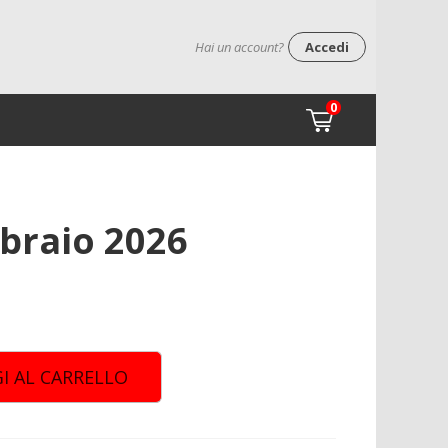
Hai un account?
Accedi
0
bbraio 2026
I AL CARRELLO