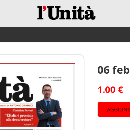
06 fe
1.00
€
AGGIUNG