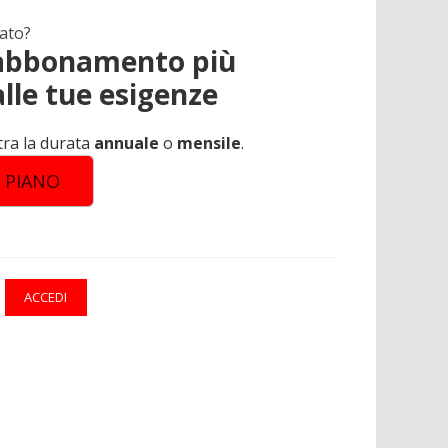
ato?
l'abbonamento più
lle tue esigenze
tra la durata
annuale
o
mensile
.
L PIANO
ACCEDI