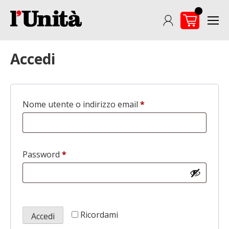
Skip
to
content
Accedi
Nome utente o indirizzo email
*
Richiesto
Password
*
Richiesto
Ricordami
Accedi