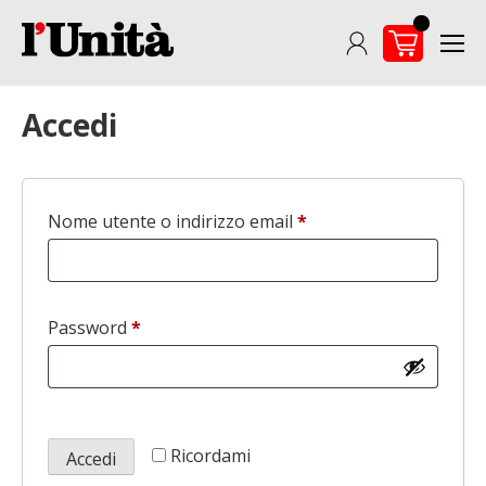
Skip
to
content
Accedi
Nome utente o indirizzo email
*
Richiesto
Password
*
Richiesto
Ricordami
Accedi