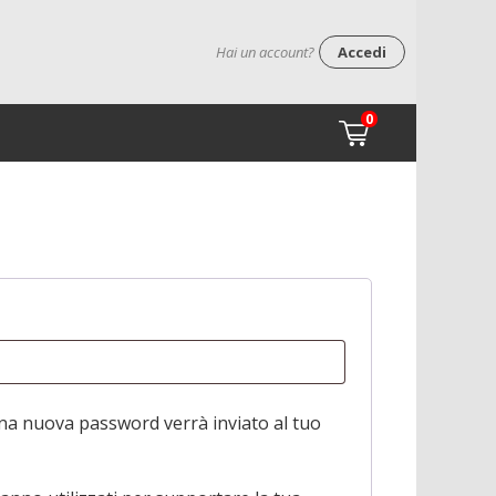
Hai un account?
Accedi
0
to
na nuova password verrà inviato al tuo