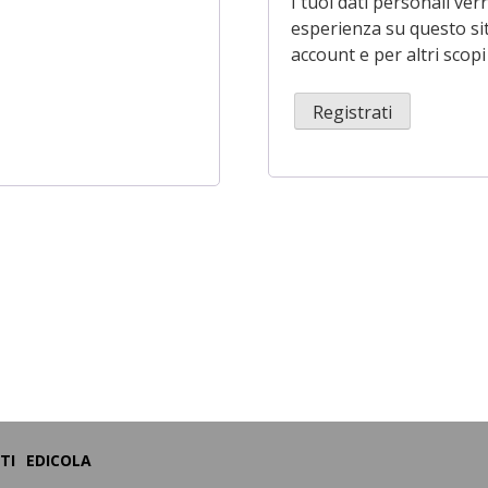
I tuoi dati personali ver
esperienza su questo sit
account e per altri scopi
Registrati
TI
EDICOLA