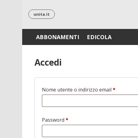
Skip
to
unita.it
content
ABBONAMENTI
EDICOLA
Accedi
Nome utente o indirizzo email
*
Richiesto
Password
*
Richiesto