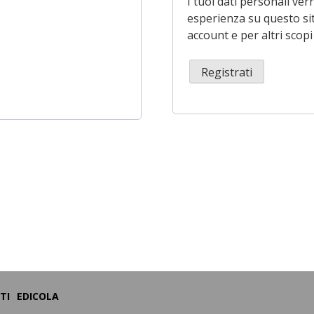
I tuoi dati personali ver
esperienza su questo sit
account e per altri scopi
Registrati
TI
EDICOLA