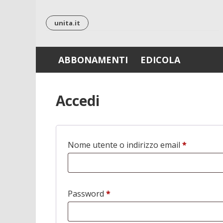
Skip
to
unita.it
content
ABBONAMENTI
EDICOLA
Accedi
Nome utente o indirizzo email
*
Richiesto
Password
*
Richiesto