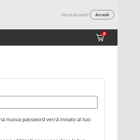
Hai un account?
Accedi
0
to
na nuova password verrà inviato al tuo