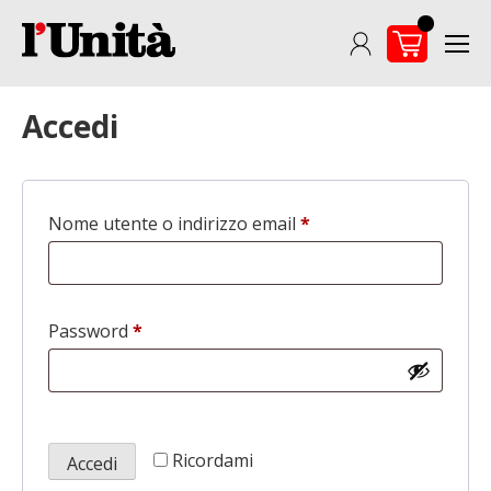
Skip
to
content
Accedi
Nome utente o indirizzo email
*
Richiesto
Password
*
Richiesto
Ricordami
Accedi